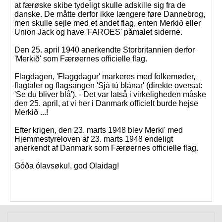
at færøske skibe tydeligt skulle adskille sig fra de
danske. De måtte derfor ikke længere føre Dannebrog,
men skulle sejle med et andet flag, enten Merkið eller
Union Jack og have 'FAROES' påmalet siderne.
Den 25. april 1940 anerkendte Storbritannien derfor
'Merkið' som Færøernes officielle flag.
Flagdagen, 'Flaggdagur' markeres med folkemøder,
flagtaler og flagsangen 'Sjá tú blánar' (direkte oversat:
'Se du bliver blå'). - Det var latså i virkeligheden måske
den 25. april, at vi her i Danmark officielt burde hejse
Merkið ...!
Efter krigen, den 23. marts 1948 blev Merki' med
Hjemmestyreloven af 23. marts 1948 endeligt
anerkendt af Danmark som Færøernes officielle flag.
Góða ólavsøku!, god Olaidag!