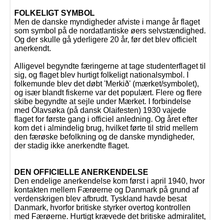
FOLKELIGT SYMBOL
Men de danske myndigheder afviste i mange år flaget
som symbol på de nordatlantiske øers selvstændighed.
Og der skulle gå yderligere 20 år, før det blev officielt
anerkendt.
Alligevel begyndte færingerne at tage studenterflaget til
sig, og flaget blev hurtigt folkeligt nationalsymbol. I
folkemunde blev det døbt 'Merkið' (mærket/symbolet),
og især blandt fiskerne var det populært. Flere og flere
skibe begyndte at sejle under Mærket. I forbindelse
med Ólavsøka (på dansk Olaifesten) 1930 vajede
flaget for første gang i officiel anledning. Og året efter
kom det i almindelig brug, hvilket førte til strid mellem
den færøske befolkning og de danske myndigheder,
der stadig ikke anerkendte flaget.
DEN OFFICIELLE ANERKENDELSE
Den endelige anerkendelse kom først i april 1940, hvor
kontakten mellem Færøerne og Danmark på grund af
verdenskrigen blev afbrudt. Tyskland havde besat
Danmark, hvorfor britiske styrker overtog kontrollen
med Færøerne. Hurtigt krævede det britiske admiralitet,