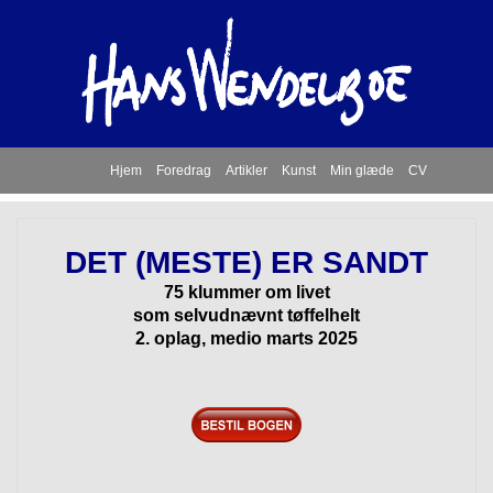
Hjem
Foredrag
Artikler
Kunst
Min glæde
CV
DET (MESTE) ER SANDT
75 klummer om livet
som selvudnævnt tøffelhelt
2. oplag, medio marts 2025