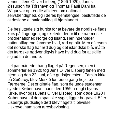
venner, Jens Oliver Lisberg (1896-1920), Janus
Øssurson fra Tórshavn og Thomas Pauli Dahl fra
Vágur var optændte af ideen om national
selvstændighed, og i deres hjemlængsel besluttede de
at designe et nationalflag til hjemlandet.
De besluttede sig hurtigt for at bevare de nordiske flags
kors på flagdugen, og skelede derfor til de nærmeste
brødrenationer; Norge og Island. Her indeholder
nationalflagene farverne hvid, rød og blå. Men eftersom
det norske flag har rød dug og det islandske blå, måtte
det færøske nødvendigvis have hvid dug for at skille
sig ud fra de andre.
I et par måneder hang flaget på Regensen, men i
sommerferien 1920 tog Jens Oliver Lisberg fanen med
hjem, og den 22. juni, efter gudstjenesten i Fámjin kirke
på Suðuroy, blev Merkið for første gang hejst på
Færøerne. Det originale flag, som de unge studenter
syede i København, har siden 1955 hængt i byens
Kirke, hvor også Jens Oliver Lisberg, som døde 1920 i
København af den spanske syge, ligger begravet. Efter
Lisbergs pludselige død blev flagets tilblivelse
tilskrevet ham som æresbevisning.