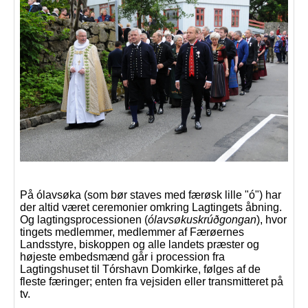
På ólavsøka (som bør staves med færøsk lille "ó") har
der altid været ceremonier omkring Lagtingets åbning.
Og lagtingsprocessionen (
ólavsøkuskrúðgongan
), hvor
tingets medlemmer, medlemmer af Færøernes
Landsstyre, biskoppen og alle landets præster og
højeste embedsmænd går i procession fra
Lagtingshuset til Tórshavn Domkirke, følges af de
fleste færinger; enten fra vejsiden eller transmitteret på
tv.