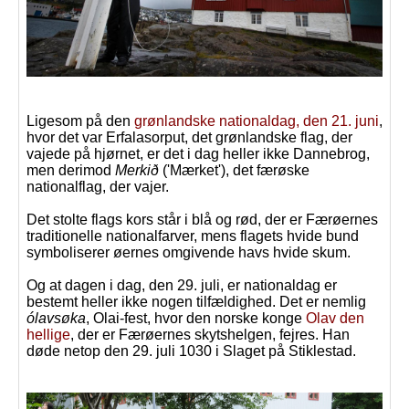
Ligesom på den
grønlandske nationaldag, den 21. juni
,
hvor det var Erfalasorput, det grønlandske flag, der
vajede på hjørnet, er det i dag heller ikke Dannebrog,
men derimod
Merkið
('Mærket'), det færøske
nationalflag, der vajer.
Det stolte flags kors står i blå og rød, der er Færøernes
traditionelle nationalfarver, mens flagets hvide bund
symboliserer øernes omgivende havs hvide skum.
Og at dagen i dag, den 29. juli, er nationaldag er
bestemt heller ikke nogen tilfældighed. Det er nemlig
ólavsøka
, Olai-fest, hvor den norske konge
Olav den
hellige
, der er Færøernes skytshelgen, fejres. Han
døde netop den 29. juli 1030 i Slaget på Stiklestad.