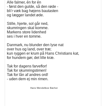
Alle falmer, én for én
- først den gulde, så den røde -
bli'r væk bag højens bautasten
og lægger landet øde.
Stille, hjerte, sol går ned,
skumringen skal komme.
Markens store lidenhed
ses i hver en tomme.
Danmark, nu blunder den lyse nat
over hus og land, over træ;
kun ryggen er krum på Hans Christians kat,
for hundem gør, det lille kræ.
Tak for dagens farveflor!
Tak for skumringstimen!
Tak for lån af andres ord!
- uden dem ej min rimen.
Hans Wendelboe Bøcher