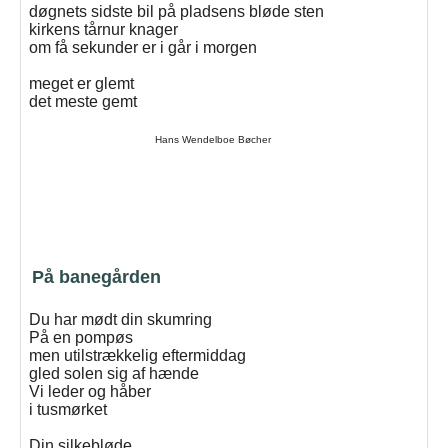
døgnets sidste bil på pladsens bløde sten
kirkens tårnur knager
om få sekunder er i går i morgen
meget er glemt
det meste gemt
Hans Wendelboe Bøcher
På banegården
Du har mødt din skumring
På en pompøs
men utilstrækkelig eftermiddag
gled solen sig af hænde
Vi leder og håber
i tusmørket
Din silkebløde