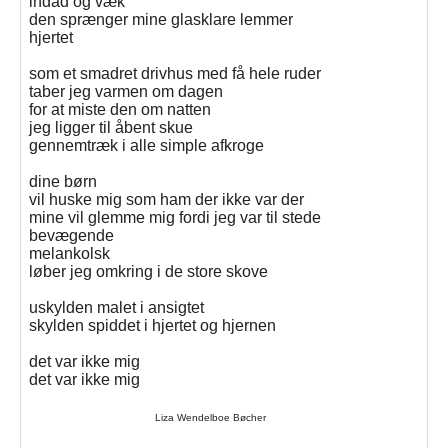
indad og væk
den sprænger mine glasklare lemmer
hjertet
som et smadret drivhus med få hele ruder
taber jeg varmen om dagen
for at miste den om natten
jeg ligger til åbent skue
gennemtræk i alle simple afkroge
dine børn
vil huske mig som ham der ikke var der
mine vil glemme mig fordi jeg var til stede
bevægende
melankolsk
løber jeg omkring i de store skove
uskylden malet i ansigtet
skylden spiddet i hjertet og hjernen
det var ikke mig
det var ikke mig
Liza Wendelboe Bøcher