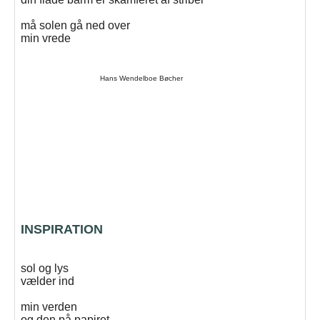
må solen gå ned over
min vrede
Hans Wendelboe Bøcher
INSPIRATION
sol og lys
vælder ind
min verden
og den på papiret