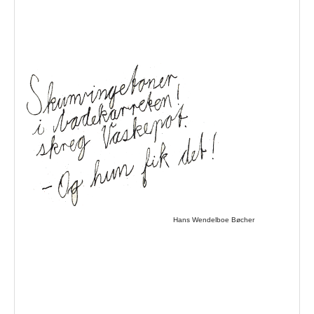
Hans Wendelboe Bøcher