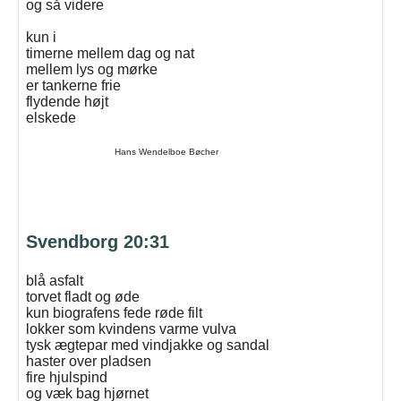
og så videre
kun i
timerne mellem dag og nat
mellem lys og mørke
er tankerne frie
flydende højt
elskede
Hans Wendelboe Bøcher
Svendborg 20:31
blå asfalt
torvet fladt og øde
kun biografens fede røde filt
lokker som kvindens varme vulva
tysk ægtepar med vindjakke og sandal
haster over pladsen
fire hjulspind
og væk bag hjørnet