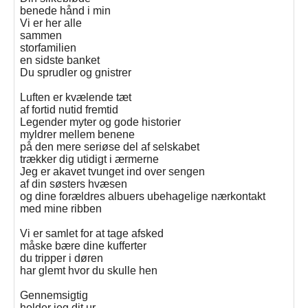
benede hånd i min
Vi er her alle
sammen
storfamilien
en sidste banket
Du sprudler og gnistrer
Luften er kvælende tæt
af fortid nutid fremtid
Legender myter og gode historier
myldrer mellem benene
på den mere seriøse del af selskabet
trækker dig utidigt i ærmerne
Jeg er akavet tvunget ind over sengen
af din søsters hvæsen
og dine forældres albuers ubehagelige nærkontakt
med mine ribben
Vi er samlet for at tage afsked
måske bære dine kufferter
du tripper i døren
har glemt hvor du skulle hen
Gennemsigtig
holder jeg dit ur