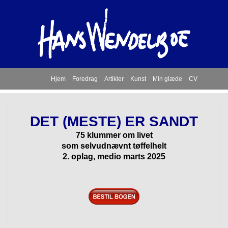
Hjem
Foredrag
Artikler
Kunst
Min glæde
CV
DET (MESTE) ER SANDT
75 klummer om livet
som selvudnævnt tøffelhelt
2. oplag, medio marts 2025