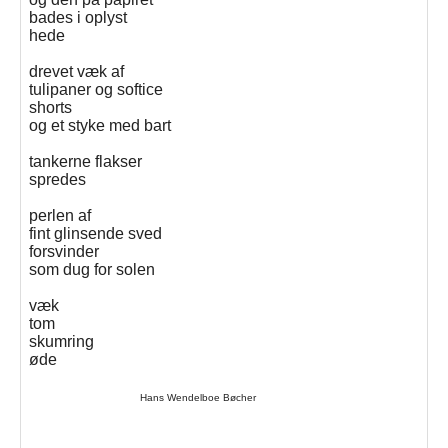
bades i oplyst
hede
drevet væk af
tulipaner og softice
shorts
og et styke med bart
tankerne flakser
spredes
perlen af
fint glinsende sved
forsvinder
som dug for solen
væk
tom
skumring
øde
Hans Wendelboe Bøcher