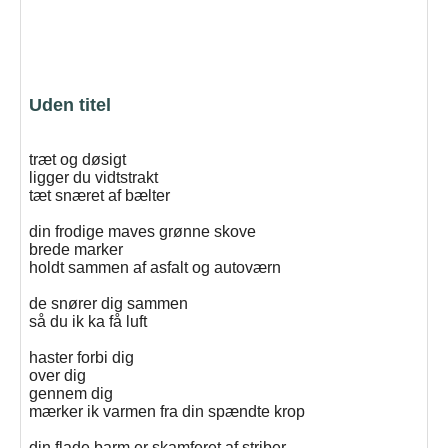
Uden titel
træt og døsigt
ligger du vidtstrakt
tæt snæret af bælter
din frodige maves grønne skove
brede marker
holdt sammen af asfalt og autoværn
de snører dig sammen
så du ik ka få luft
haster forbi dig
over dig
gennem dig
mærker ik varmen fra din spændte krop
din flade barm er skamferet af striber