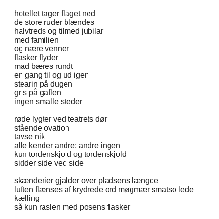
hotellet tager flaget ned
de store ruder blændes
halvtreds og tilmed jubilar
med familien
og nære venner
flasker flyder
mad bæres rundt
en gang til og ud igen
stearin på dugen
gris på gaflen
ingen smalle steder
røde lygter ved teatrets dør
stående ovation
tavse nik
alle kender andre; andre ingen
kun tordenskjold og tordenskjold
sidder side ved side
skænderier gjalder over pladsens længde
luften flænses af krydrede ord møgmær smatso lede
kælling
så kun raslen med posens flasker