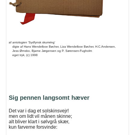
af antologien 'Sydfynsk skumring'
digte af Hans Wendelboe Bøcher, Liza Wendelboe Bøcher, H.C.Andersen,
Jess Ørnsbo, Bjarne Jørgensen og P. Sørensen-Fugholm
eget tryk, (c) 1998
Sig pennen langsomt hæver
Det var i dag et solskinsvejr!
men om lidt vil månen skinne;
alt bliver klart i sølvgrå skær,
kun farverne forsvinde: