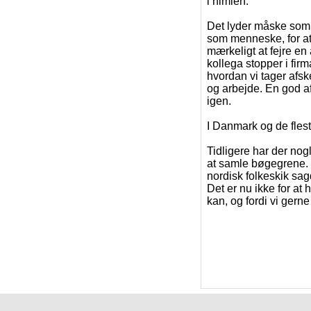
i himlen."
Det lyder måske som 
som menneske, for at
mærkeligt at fejre e
kollega stopper i firm
hvordan vi tager afsk
og arbejde. En god a
igen.
I Danmark og de flest
Tidligere har der nogl
at samle bøgegrene
nordisk folkeskik sag
Det er nu ikke for at
kan, og fordi vi ger