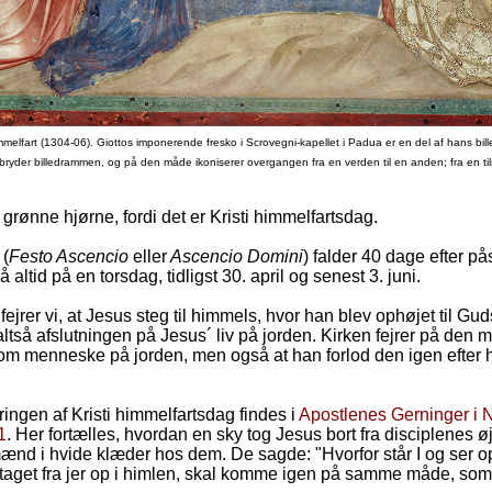
immelfart (1304-06).
Giottos imponerende fresko i Scrovegni-kapellet i Padua er en del af hans bille
der billedrammen, og på den måde ikoniserer overgangen fra en verden til en anden; fra en til
 grønne hjørne, fordi det er Kristi himmelfartsdag.
 (
Festo Ascencio
eller
Ascencio Domini
) falder 40 dage efter på
å altid på en torsdag, tidligst 30. april og senest 3. juni.
n fejrer vi, at Jesus steg til himmels, hvor han blev ophøjet til Gud
ltså afslutningen på Jesus´ liv på jorden. Kirken fejrer på den m
om menneske på jorden, men også at han forlod den igen efter h
ingen af Kristi himmelfartsdag findes i
Apostlenes Gerninger i 
1
. Her fortælles, hvordan en sky tog Jesus bort fra disciplenes ø
ænd i hvide klæder hos dem. De sagde: "Hvorfor står I og ser
 taget fra jer op i himlen, skal komme igen på samme måde, som 