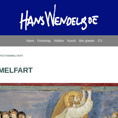
Hjem
Foredrag
Artikler
Kunst
Min glæde
CV
RISTIHIMMELFART
MMELFART