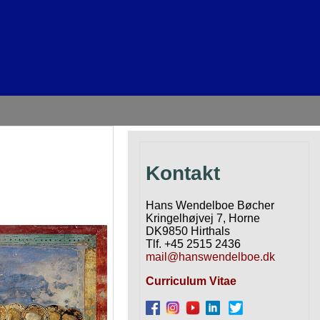
Kontakt
Hans Wendelboe Bøcher
Kringelhøjvej 7, Horne
DK9850 Hirthals
Tlf. +45 2515 2436
mail@hanswendelboe.dk
Curriculum Vitae