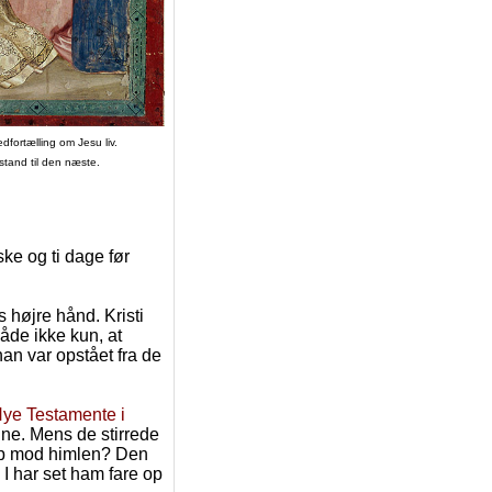
dfortælling om Jesu liv.
stand til den næste.
ske og ti dage før
s højre hånd. Kristi
åde ikke kun, at
an var opstået fra de
Nye Testamente i
jne. Mens de stirrede
 op mod himlen? Den
I har set ham fare op