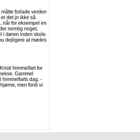
 måtte forlade verden
r det jo ikke så
, når for eksempel en
yder nemlig noget,
l i døren inden skole
nu dejligere at mødes
Kristi himmelfart for
 hekse. Gammel
i himmelfarts dag. -
hjørne, men fordi vi