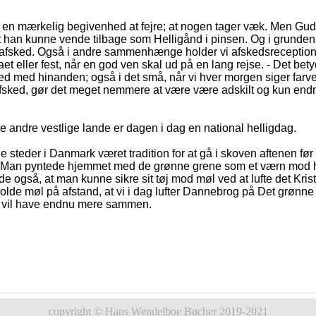
en mærkelig begivenhed at fejre; at nogen tager væk. Men Gud
 han kunne vende tilbage som Helligånd i pinsen. Og i grunden e
n afsked. Også i andre sammenhænge holder vi afskedsreception
aet eller fest, når en god ven skal ud på en lang rejse. - Det bet
ed med hinanden; også i det små, når vi hver morgen siger farve
fsked, gør det meget nemmere at være være adskilt og kun end
e andre vestlige lande er dagen i dag en national helligdag.
e steder i Danmark været tradition for at gå i skoven aftenen før 
. Man pyntede hjemmet med de grønne grene som et værn mod
de også, at man kunne sikre sit tøj mod møl ved at lufte det Krist
 holde møl på afstand, at vi i dag lufter Dannebrog på Det grønne 
ne vil have endnu mere sammen.
copyright © Hans Wendelboe Bøcher 2019-2021