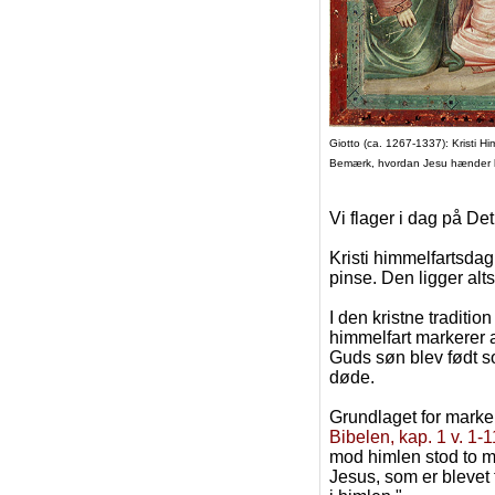
Giotto (ca. 1267-1337): Kristi H
Bemærk, hvordan Jesu hænder bry
Vi flager i dag på Det
Kristi himmelfartsdag
pinse. Den ligger alts
I den kristne traditio
himmelfart markerer a
Guds søn blev født s
døde.
Grundlaget for marker
Bibelen, kap. 1 v. 1-1
mod himlen stod to m
Jesus, som er blevet