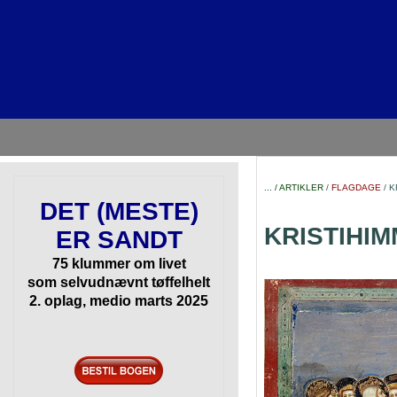
... / ARTIKLER
/
FLAGDAGE
/ K
DET (MESTE)
KRISTIHI
ER SANDT
75 klummer om livet
som selvudnævnt tøffelhelt
2. oplag, medio marts 2025