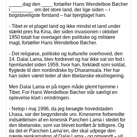
_____dag den ____ fortæller Hans Wendelboe Bøcher
i ________ om det store land, der lige siden – i
bogstaveligste forstand – har bjergtaget ham.
- Tibet er et plaget land og ikke mindst et land under
stærkt pres fra Kina, der siden invasionen i oktober
1950 totalt har overtaget den politiske og militære
magt, fortæller Hans Wendelboe Bøcher.
- Det religiøse, politiske og kulturelle overhoved, den
14. Dalai Lama, blev fordrevet og har ikke sat sin fod i
hjemlandet siden 1959, hvor han, forklædt som soldat,
flygtede til den nordindiske by Dharamsala. Her har
han siden været leder af den tibetanske eksilregering.
Men Dalai Lama er på ingen måde glemt hjemme i
Tibet. For Hans Wendelboe Bøcher står særligt en
oplevelse klart i erindringen.
- Netop i maj 1996, da jeg besøgte hovedstaden
Lhasa, var der begyndende uro. Kineserne forberedte
indsættelsen af en kinesisk Panchen Lama i stedet for
den tibetanske, som var blevet bortført år tidligere. Og
da det er Panchen Lama’en, der skal udpege den
næste reinkarnation af Dalai Lama - og omvendt – vil