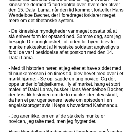
kineserne dermed få fuld kontrol over, hvem der bliver
den 15. Dalai Lama, når den tid kommer, fortæller Hans
Wendelboe Bøcher, der i foredraget forklarer meget
mere om det tibetanske system.
- De kinesiske myndigheder var meget opsatte på at
slå enhver form for opstand ned. Samme dag, som jeg
besøgte Drepungklostret, lidt uden for byen, blev to
munke nakkeskudt af kinesiske soldater; angiveligvis
fordi de var i besiddelse af et postkort med den 14.
Dalai Lama.
- Med til historien hører, at jeg efter at have siddet med
til munkemessen i en times tid, blev hevet med over i et
mørkt hjørne: - Se op, sagde en ung novice. Og dér,
oppe under loftsbjælkerne, i ly af mørket, hang et stort
maleri af Dalai Lama, husker Hans Wendelboe Bøcher,
der først fik historien om de to munke, der blev skudt,
da han et par uger senere læste om episoden i en
engelsksproget avis i Nepals hovedstad Kathmandu.
- Jeg aner ikke, om en af de stakkels munke er
novicen, jeg talte med, men jeg frygter det.
Hans Wendelboe Bøcher viser i foredraget også andre