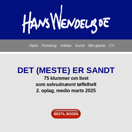
Hjem
Foredrag
Artikler
Kunst
Min glæde
CV
DET (MESTE) ER SANDT
75 klummer om livet
som selvudnævnt tøffelhelt
2. oplag, medio marts 2025